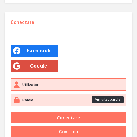
Conectare
Facebook
Google
Am uitat parola