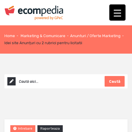
Home
-
Marketing & Comunicare
-
Anunturi / Oferte Marketing
-
Idei site Anunțuri cu 2 rubrici pentru licitatii
Caută
Raporteaza
Intrebare