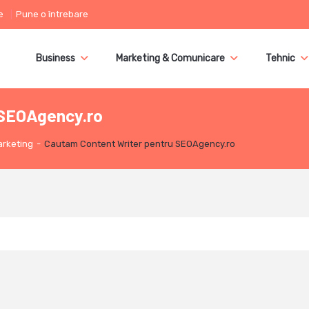
e
Pune o întrebare
Business
Marketing & Comunicare
Tehnic
 SEOAgency.ro
arketing
-
Cautam Content Writer pentru SEOAgency.ro