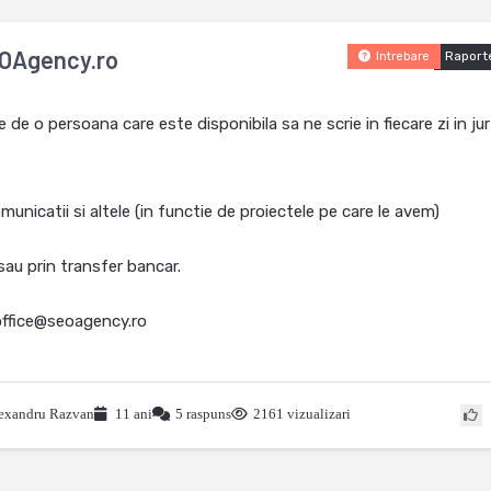
EOAgency.ro
Raport
Intrebare
 o persoana care este disponibila sa ne scrie in fiecare zi in jur
municatii si altele (in functie de proiectele pe care le avem)
 sau prin transfer bancar.
 office@seoagency.ro
exandru Razvan
11 ani
5 raspuns
2161 vizualizari