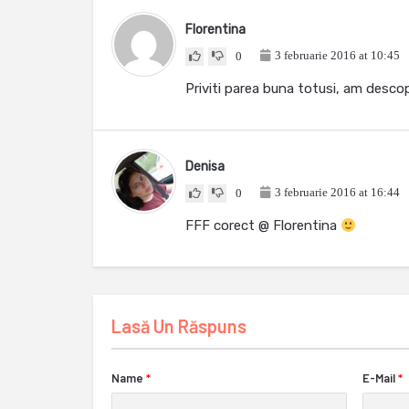
Florentina
3 februarie 2016 at 10:45
0
Priviti parea buna totusi, am desc
Denisa
3 februarie 2016 at 16:44
0
FFF corect @ Florentina
Lasă Un Răspuns
Name
*
E-Mail
*