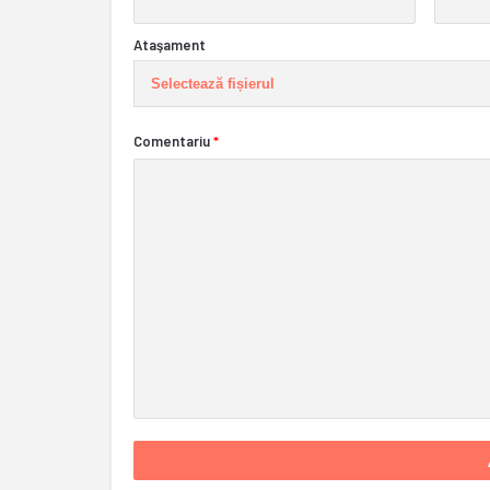
Ataşament
Selectează fișierul
Comentariu
*