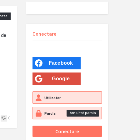
eaza
Conectare
 de
Facebook
Google
Am uitat parola
0