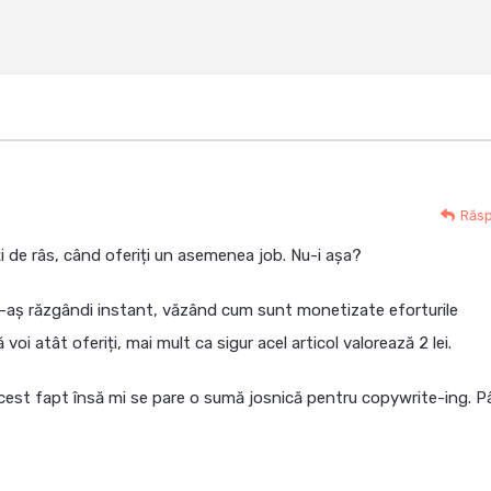
Răs
 de râs, când oferiți un asemenea job. Nu-i așa?
 m-aș răzgândi instant, văzând cum sunt monetizate eforturile
ă voi atât oferiți, mai mult ca sigur acel articol valorează 2 lei.
cest fapt însă mi se pare o sumă josnică pentru copywrite-ing. P