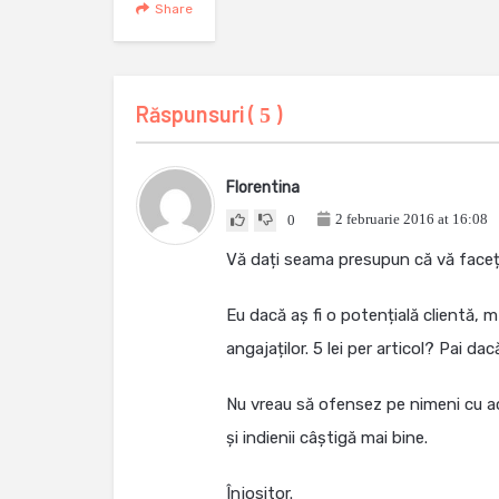
Share
Răspunsuri (
)
5
Florentina
2 februarie 2016 at 16:08
0
Vă dați seama presupun că vă faceți
Eu dacă aș fi o potențială clientă,
angajaților. 5 lei per articol? Pai dac
Nu vreau să ofensez pe nimeni cu a
și indienii câștigă mai bine.
Înjositor.