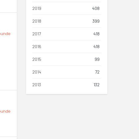
2019
408
2018
399
2017
418
punde
2016
418
2015
99
2014
72
2013
132
punde