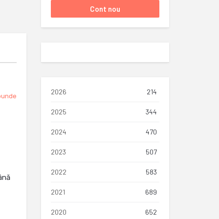
2026
214
punde
2025
344
2024
470
2023
507
2022
583
ână
2021
689
2020
652