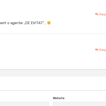
Răs
operit o agentie „DE EVITAT”…
Răs
Website