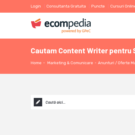
Login
Consultanta Gratuita
Puncte
Cursuri Onlin
Cautam Content Writer pentru
Home
-
Marketing & Comunicare
-
Anunturi / Oferte M