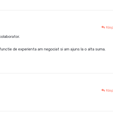
Răs
colaborator.
in functie de experienta am negociat si am ajuns la o alta suma.
Răs