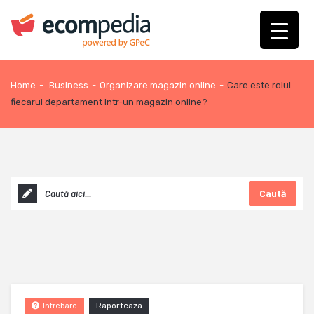
Home
-
Business
-
Organizare magazin online
-
Care este rolul
fiecarui departament intr-un magazin online?
Caută
Raporteaza
Intrebare