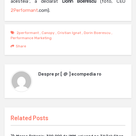
acesteia”, a declarat
Dorin Boerescu
(foto, CEO
2Performant
.com).
2performant
,
Canopy
,
Cristian Ignat
,
Dorin Boerescu
,
Performance Marketing
Share
Despre
pr [ @ ] ecompedia ro
Related Posts
Marea Britanie: 300.000 de IMM-uri vand pe TikTok Shop