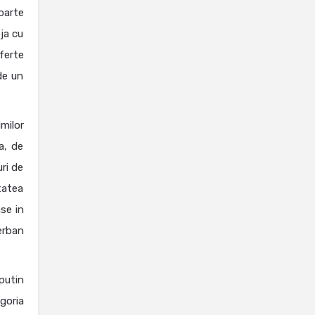
foarte
ja cu
ferte
de un
milor
a, de
uri de
tatea
se in
erban
putin
goria