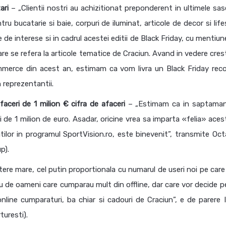
ari
– „Clientii nostri au achizitionat preponderent in ultimele sase
ru bucatarie si baie, corpuri de iluminat, articole de decor si life
e interese si in cadrul acestei editii de Black Friday, cu mentiun
care se refera la articole tematice de Craciun. Avand in vedere cre
ommerce din acest an, estimam ca vom livra un Black Friday reco
 reprezentantii.
faceri de 1 milion € cifra de afaceri
– „Estimam ca in saptama
 de 1 milion de euro. Asadar, oricine vrea sa imparta «felia» aces
atilor in programul SportVision.ro, este binevenit”, transmite Oct
p).
ere mare, cel putin proportionala cu numarul de useri noi pe care
u de oameni care cumparau mult din offline, dar care vor decide p
line cumparaturi, ba chiar si cadouri de Craciun”, e de parere 
turesti).