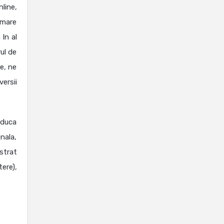
nline,
 mare
 In al
ul de
re, ne
ersii
aduca
nala,
strat
ere),