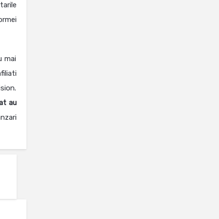
arile
ormei
u mai
liati
sion.
at au
nzari