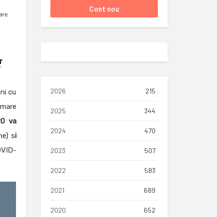
2026
215
ni cu
 mare
2025
344
20 va
2024
470
ne) s
i
OVID-
2023
507
2022
583
2021
689
2020
652