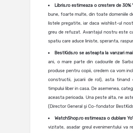
Libris.ro
estimeaza
o crestere de 30%
bune, foarte multe, din toate domeniile de
listele pregatite, iar daca wishlist-ul no
greu de refuzat. Avantajul nostru este ca
spatiu care aduce liniste, speranta, raspu
BestKids.ro
se asteapta la
vanzari mai
ani, o mare parte din cadourile de Sarb
produse pentru copii, credem ca vom inclin
constructii, jucarii de rol), asta tina
timpului liber in casa. De asemenea, cate
aceasta perioada. Una peste alta, ne ast
(Director General şi Co-fondator BestKids
WatchShop.ro
estimeaza o dublare Yo
vizitate, asadar greul evenimentului va 