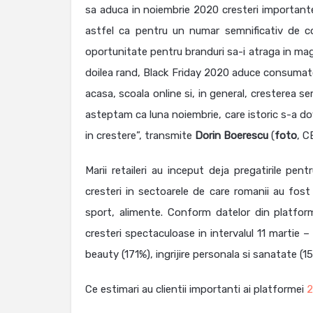
sa aduca in noiembrie 2020 cresteri importante, 
astfel ca pentru un numar semnificativ de co
oportunitate pentru branduri sa-i atraga in magazi
doilea rand, Black Friday 2020 aduce consumato
acasa, scoala online si, in general, cresterea se
asteptam ca luna noiembrie, care istoric s-a dov
in crestere”, transmite
Dorin Boerescu
(
foto
, 
Marii retaileri au inceput deja pregatirile p
cresteri in sectoarele de care romanii au fost i
sport, alimente. Conform datelor din platfo
cresteri spectaculoase in intervalul 11 martie 
beauty (171%), ingrijire personala si sanatate (155
Ce estimari au clientii importanti ai platformei
2