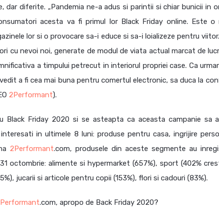
dar diferite. „Pandemia ne-a adus si parintii si chiar bunicii in o
nsumatori acesta va fi primul lor Black Friday online. Este o
nele lor si o provocare sa-i educe si sa-i loializeze pentru viitor.
ri cu nevoi noi, generate de modul de viata actual marcat de lucr
mnificativa a timpului petrecut in interiorul propriei case. Ca urma
edit a fi cea mai buna pentru comertul electronic, sa duca la conv
CEO
2Performant
).
entru Black Friday 2020 si se asteapta ca aceasta campanie sa 
nteresati in ultimele 8 luni: produse pentru casa, ingrijire perso
rma
2Performant
.com, produsele din aceste segmente au inregi
– 31 octombrie: alimente si hypermarket (657%), sport (402% crest
%), jucarii si articole pentru copii (153%), flori si cadouri (83%).
Performant
.com, apropo de Back Friday 2020?