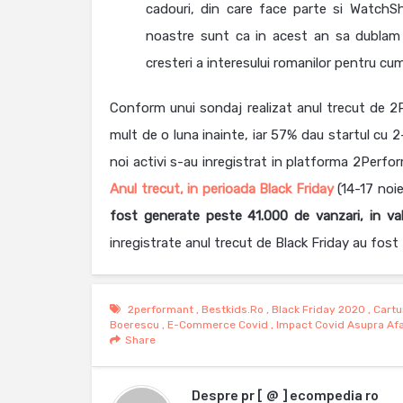
cadouri, din care face parte si WatchSh
noastre sunt ca in acest an sa dublam 
cresteri a interesului romanilor pentru cu
Conform unui sondaj realizat anul trecut de 2Pe
mult de o luna inainte, iar 57% dau startul cu 
noi activi s-au inregistrat in platforma 2Perfo
Anul trecut, in perioada Black Friday
(14-17 noi
fost generate peste 41.000 de vanzari, in va
inregistrate anul trecut de Black Friday au fost 
2performant
,
Bestkids.ro
,
Black Friday 2020
,
Cartu
Boerescu
,
E-Commerce Covid
,
Impact Covid Asupra Afa
Share
Despre
pr [ @ ] ecompedia ro