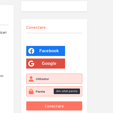
Conectare
izari
Facebook
Google
Am uitat parola