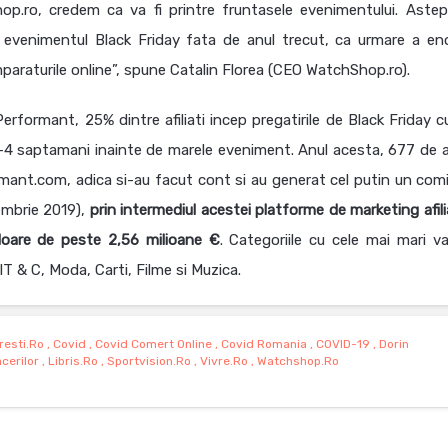
op.ro, credem ca va fi printre fruntasele evenimentului. Astept
evenimentul Black Friday fata de anul trecut, ca urmare a en
mparaturile online”, spune Catalin Florea (CEO WatchShop.ro).
rformant, 25% dintre afiliati incep pregatirile de Black Friday c
2-4 saptamani inainte de marele eveniment. Anul acesta, 677 de afi
rmant.com, adica si-au facut cont si au generat cel putin un comi
embrie 2019),
prin intermediul acestei platforme de marketing afili
loare de peste 2,56 milioane €
. Categoriile cu cele mai mari va
IT & C, Moda, Carti, Filme si Muzica.
resti.ro
,
Covid
,
Covid Comert Online
,
Covid Romania
,
COVID-19
,
Dorin
cerilor
,
Libris.ro
,
Sportvision.ro
,
Vivre.ro
,
Watchshop.ro