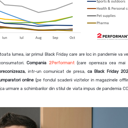
oata lumea, iar primul Black Friday care are loc in pandemie va ve
 consumatori.
Compania
2Performant
(care opereaza cea mai
preconizeaza,
intr-un comunicat de presa,
ca Black Friday 20
mparatori online
(pe fondul scaderii vizitelor in magazinele offli
ca urmare a schimbarilor din stilul de viata impus de pandemia C