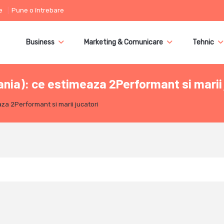
e
Pune o întrebare
Business
Marketing & Comunicare
Tehnic
nia): ce estimeaza 2Performant si marii 
za 2Performant si marii jucatori