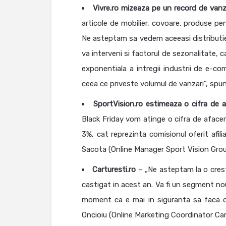
Vivre.ro mizeaza pe un record de vanz
articole de mobilier, covoare, produse pent
Ne asteptam sa vedem aceeasi distributie d
va interveni si factorul de sezonalitate, 
exponentiala a intregii industrii de e-c
ceea ce priveste volumul de vanzari”, spun
SportVision.ro estimeaza o cifra de a
Black Friday vom atinge o cifra de afaceri
3%, cat reprezinta comisionul oferit afili
Sacota (Online Manager Sport Vision Grou
Carturesti.ro
– „Ne asteptam la o crest
castigat in acest an. Va fi un segment no
moment ca e mai in siguranta sa faca on
Oncioiu (Online Marketing Coordinator Car