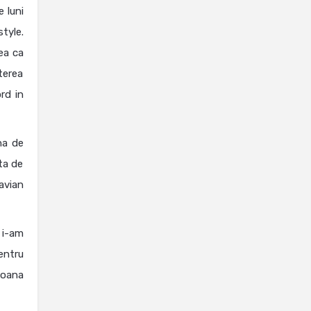
 luni
style.
ea ca
sterea
rd in
na de
ta de
avian
 i-am
entru
Ioana