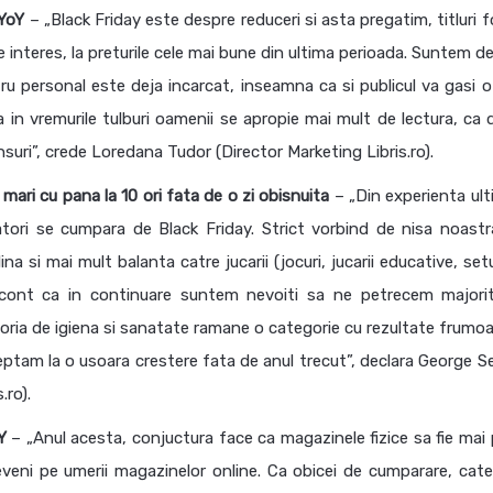
 YoY
– „Black Friday este despre reduceri si asta pregatim, titluri 
 interes, la preturile cele mai bune din ultima perioada. Suntem de
stru personal este deja incarcat, inseamna ca si publicul va gasi o
 in vremurile tulburi oamenii se apropie mai mult de lectura, ca 
nsuri”, crede Loredana Tudor (Director Marketing Libris.ro).
 mari cu pana la 10 ori fata de o zi obisnuita
– „Din experienta ulti
atori se cumpara de Black Friday. Strict vorbind de nisa noastr
a si mai mult balanta catre jucarii (jocuri, jucarii educative, set
nd cont ca in continuare suntem nevoiti sa ne petrecem majori
goria de igiena si sanatate ramane o categorie cu rezultate frumoa
eptam la o usoara crestere fata de anul trecut”, declara George S
.ro).
Y
– „Anul acesta, conjuctura face ca magazinele fizice sa fie mai 
reveni pe umerii magazinelor online. Ca obicei de cumparare, cate