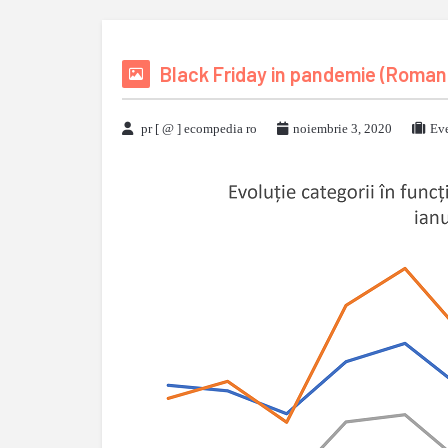
Black Friday in pandemie (Romani
pr [ @ ] ecompedia ro
noiembrie 3, 2020
Eve