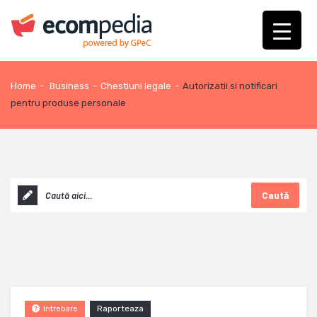
Home
-
Business
-
Chestiuni legale
-
Autorizatii si notificari
pentru produse personale
Caută
Raporteaza
Intrebare