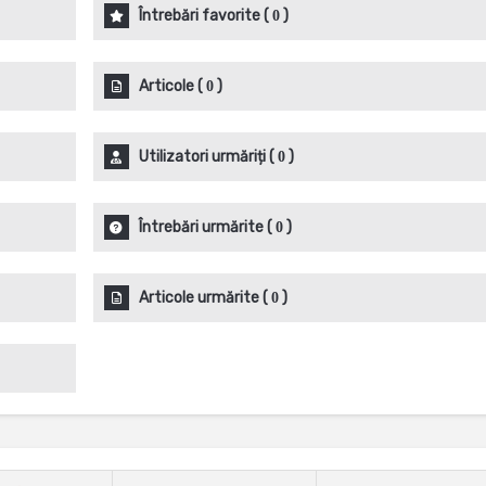
Întrebări favorite
(
)
0
Articole
(
)
0
Utilizatori urmăriți
(
)
0
Întrebări urmărite
(
)
0
Articole urmărite
(
)
0