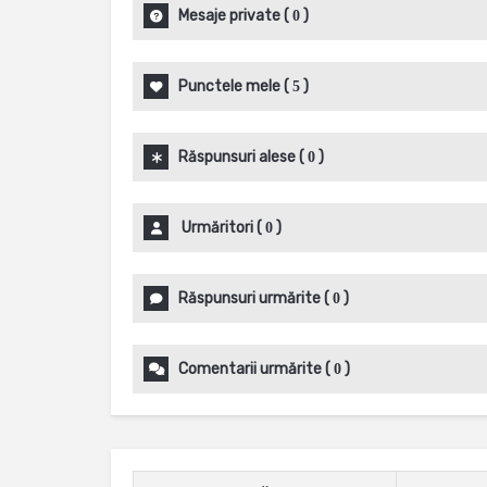
Mesaje private
(
)
0
Punctele mele
(
)
5
Răspunsuri alese
(
)
0
Urmăritori
(
)
0
Răspunsuri urmărite
(
)
0
Comentarii urmărite
(
)
0