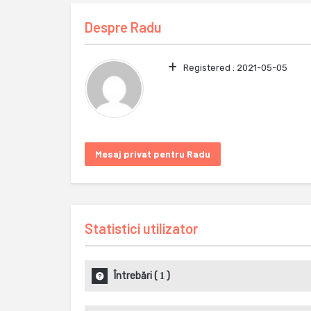
Despre
Radu
Registered :
2021-05-05
Mesaj privat pentru Radu
Statistici utilizator
Întrebări
(
)
1