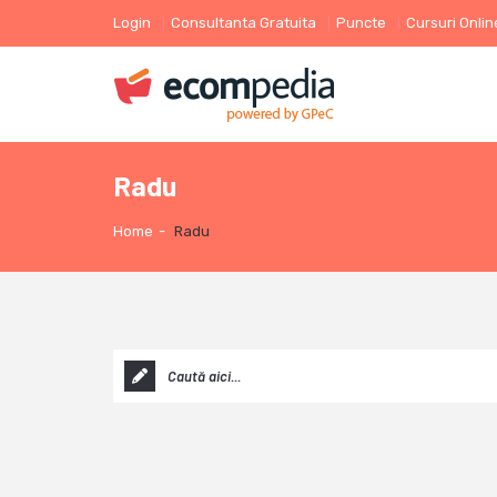
Login
Consultanta Gratuita
Puncte
Cursuri Onlin
Radu
Home
-
Radu