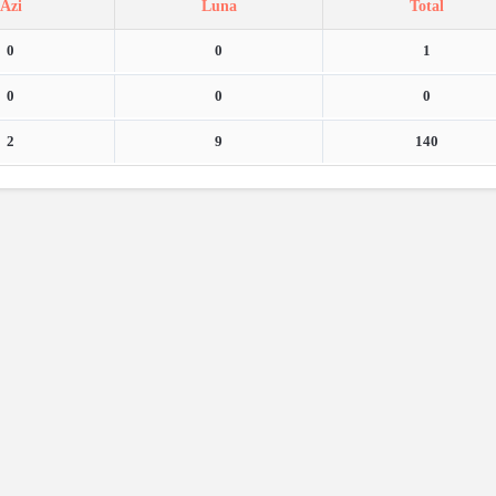
Azi
Luna
Total
0
0
1
0
0
0
2
9
140