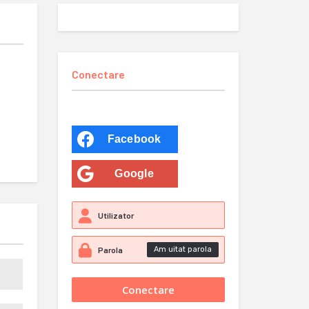
Conectare
Facebook
Google
Am uitat parola