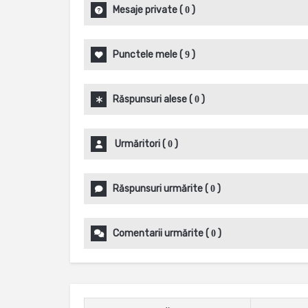
Mesaje private
(
)
0
Punctele mele
(
)
9
Răspunsuri alese
(
)
0
Urmăritori
(
)
0
Răspunsuri urmărite
(
)
0
Comentarii urmărite
(
)
0