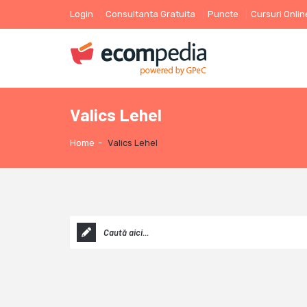
Login
Consultanta Gratuita
Puncte
Cursuri Onlin
Valics Lehel
Home
-
Valics Lehel