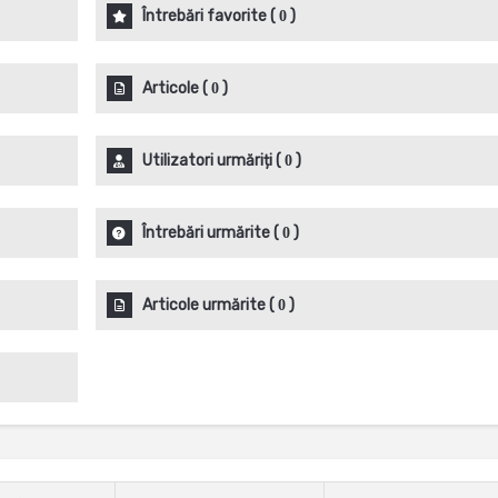
Întrebări favorite
(
)
0
Articole
(
)
0
Utilizatori urmăriți
(
)
0
Întrebări urmărite
(
)
0
Articole urmărite
(
)
0