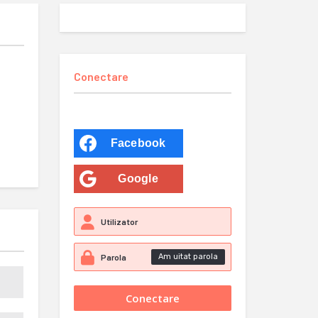
Conectare
Facebook
Google
Am uitat parola