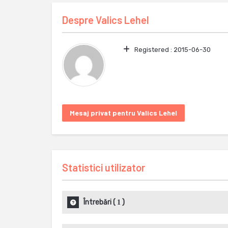
Despre
Valics Lehel
Registered :
2015-06-30
Mesaj privat pentru Valics Lehel
Statistici utilizator
Întrebări
(
)
1