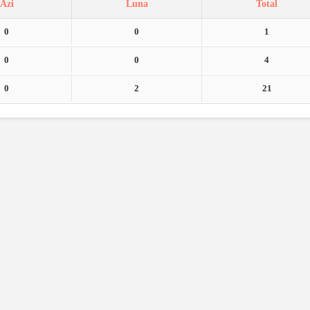
Azi
Luna
Total
0
0
1
0
0
4
0
2
21