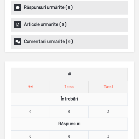
Răspunsuri urmărite
(
)
0
Articole urmărite
(
)
0
Comentarii urmărite
(
)
0
#
Azi
Luna
Total
Întrebări
0
0
5
Răspunsuri
0
0
5