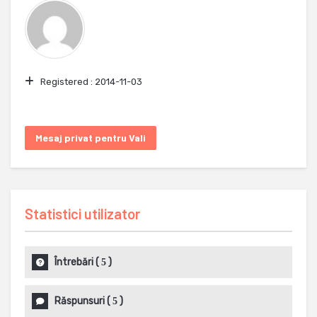
Registered :
2014-11-03
Mesaj privat pentru Vali
Statistici utilizator
Întrebări
(
)
5
Răspunsuri
(
)
5