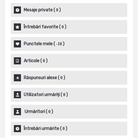
Mesaje private
(
)
0
Întrebări favorite
(
)
0
Punctele mele
(
)
-10
Articole
(
)
0
Răspunsuri alese
(
)
0
Utilizatori urmăriți
(
)
0
Urmăritori
(
)
0
Întrebări urmărite
(
)
0