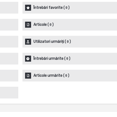
Întrebări favorite
(
)
0
Articole
(
)
0
Utilizatori urmăriți
(
)
0
Întrebări urmărite
(
)
0
Articole urmărite
(
)
0