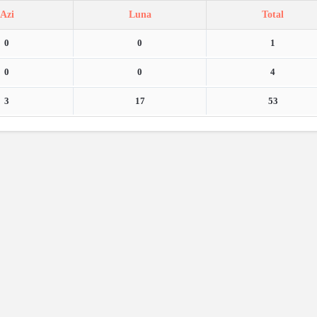
Azi
Luna
Total
0
0
1
0
0
4
3
17
53