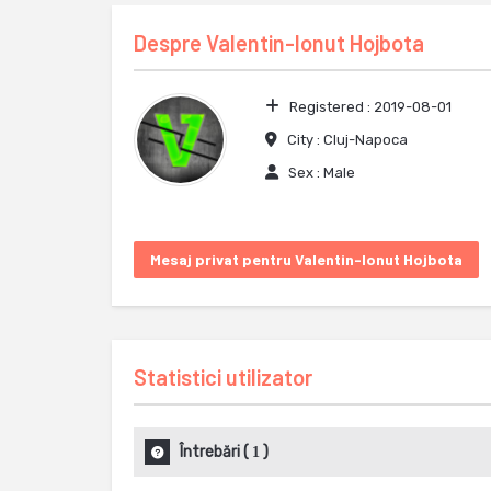
Despre
Valentin-Ionut Hojbota
Registered :
2019-08-01
City :
Cluj-Napoca
Sex :
Male
Mesaj privat pentru Valentin-Ionut Hojbota
Statistici utilizator
Întrebări
(
)
1