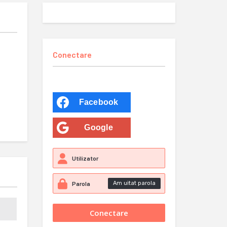
Conectare
Facebook
Google
Am uitat parola