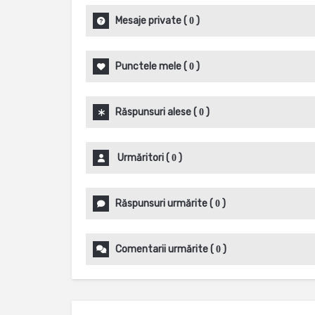
Mesaje private
(
)
0
Punctele mele
(
)
0
Răspunsuri alese
(
)
0
Urmăritori
(
)
0
Răspunsuri urmărite
(
)
0
Comentarii urmărite
(
)
0