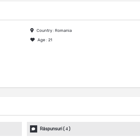
Country :
Romania
Age :
21
Răspunsuri
(
)
4