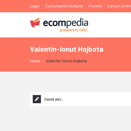
Login
Consultanta Gratuita
Puncte
Cursuri Onlin
Valentin-Ionut Hojbota
Home
-
Valentin-Ionut Hojbota