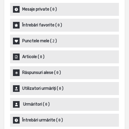
Mesaje private
(
)
0
Întrebări favorite
(
)
0
Punctele mele
(
)
2
Articole
(
)
0
Răspunsuri alese
(
)
0
Utilizatori urmăriți
(
)
0
Urmăritori
(
)
0
Întrebări urmărite
(
)
0