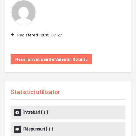
Registered :
2015-07-27
Mesaj privat pentru Valentin Rotariu
Statistici utilizator
Întrebări
(
)
1
Răspunsuri
(
)
1