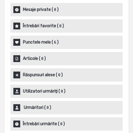
Mesaje private
(
)
0
Întrebări favorite
(
)
0
Punctele mele
(
)
6
Articole
(
)
0
Răspunsuri alese
(
)
0
Utilizatori urmăriți
(
)
0
Urmăritori
(
)
0
Întrebări urmărite
(
)
0