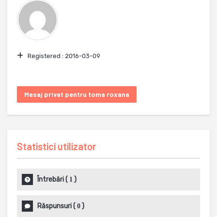
Registered :
2016-03-09
Mesaj privat pentru toma roxana
Statistici utilizator
Întrebări
(
)
1
Răspunsuri
(
)
0