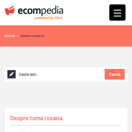
Home
-
toma roxana
Caută
Despre
toma roxana