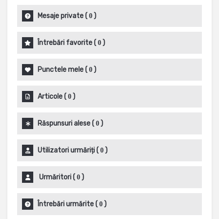
Mesaje private
(
)
0
Întrebări favorite
(
)
0
Punctele mele
(
)
0
Articole
(
)
0
Răspunsuri alese
(
)
0
Utilizatori urmăriți
(
)
0
Urmăritori
(
)
0
Întrebări urmărite
(
)
0