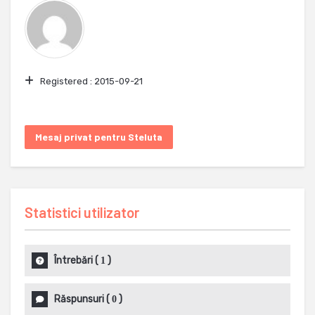
Registered :
2015-09-21
Mesaj privat pentru Steluta
Statistici utilizator
Întrebări
(
)
1
Răspunsuri
(
)
0