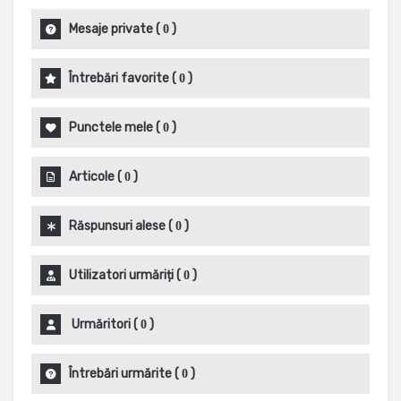
Mesaje private
(
)
0
Întrebări favorite
(
)
0
Punctele mele
(
)
0
Articole
(
)
0
Răspunsuri alese
(
)
0
Utilizatori urmăriți
(
)
0
Urmăritori
(
)
0
Întrebări urmărite
(
)
0