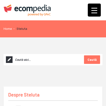
Home
-
Steluta
Caută
Despre
Steluta