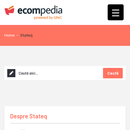
Home
-
Stateq
Caută
Despre
Stateq