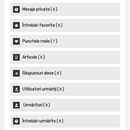
Mesaje private
(
)
0
Întrebări favorite
(
)
0
Punctele mele
(
)
7
Articole
(
)
0
Răspunsuri alese
(
)
0
Utilizatori urmăriți
(
)
0
Urmăritori
(
)
0
Întrebări urmărite
(
)
0