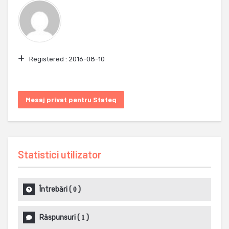
Registered :
2016-08-10
Mesaj privat pentru Stateq
Statistici utilizator
Întrebări
(
)
0
Răspunsuri
(
)
1