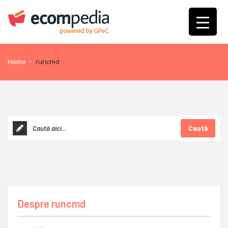
Home
-
runcmd
Caută
Despre
runcmd