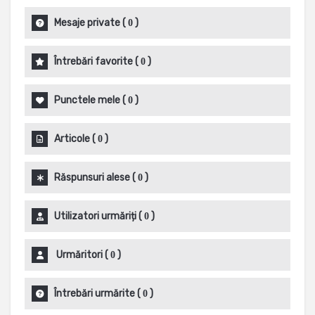
Mesaje private
(
)
0
Întrebări favorite
(
)
0
Punctele mele
(
)
0
Articole
(
)
0
Răspunsuri alese
(
)
0
Utilizatori urmăriți
(
)
0
Urmăritori
(
)
0
Întrebări urmărite
(
)
0