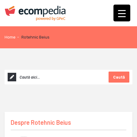
Home
-
Rotehnic Beius
Caută
Despre
Rotehnic Beius