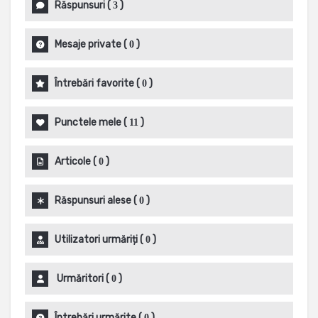
Răspunsuri
(
)
3
Mesaje private
(
)
0
Întrebări favorite
(
)
0
Punctele mele
(
)
11
Articole
(
)
0
Răspunsuri alese
(
)
0
Utilizatori urmăriți
(
)
0
Urmăritori
(
)
0
Întrebări urmărite
(
)
0