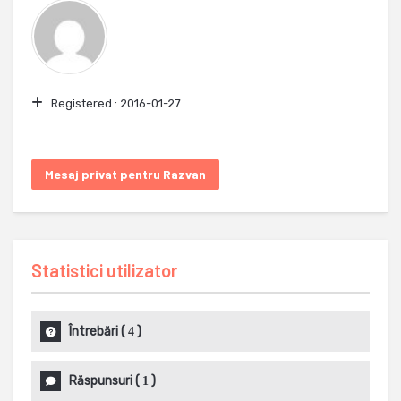
Registered :
2016-01-27
Mesaj privat pentru Razvan
Statistici utilizator
Întrebări
(
)
4
Răspunsuri
(
)
1