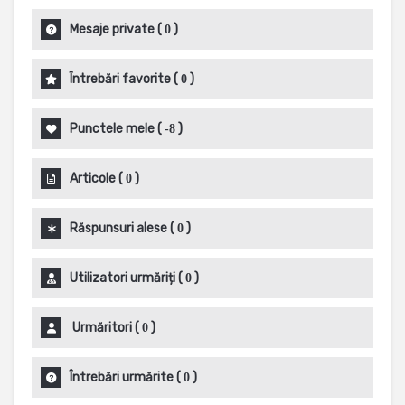
Mesaje private
(
)
0
Întrebări favorite
(
)
0
Punctele mele
(
)
-8
Articole
(
)
0
Răspunsuri alese
(
)
0
Utilizatori urmăriți
(
)
0
Urmăritori
(
)
0
Întrebări urmărite
(
)
0