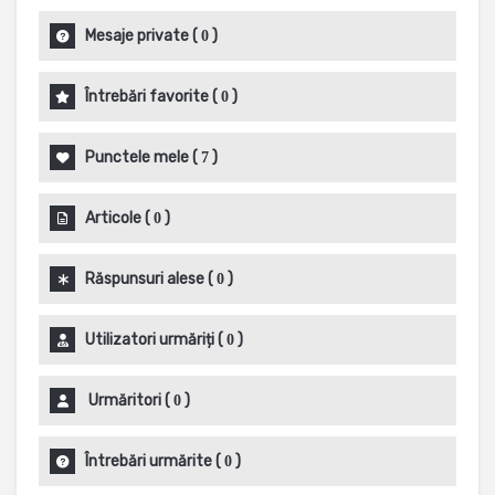
Mesaje private
(
)
0
Întrebări favorite
(
)
0
Punctele mele
(
)
7
Articole
(
)
0
Răspunsuri alese
(
)
0
Utilizatori urmăriți
(
)
0
Urmăritori
(
)
0
Întrebări urmărite
(
)
0