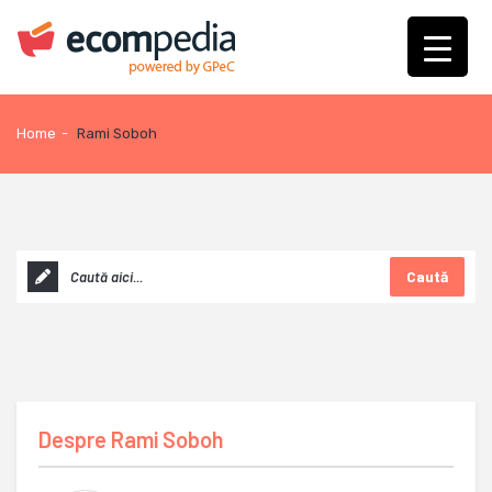
Home
-
Rami Soboh
Caută
Despre
Rami Soboh