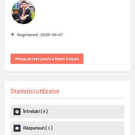
Registered :
2020-05-07
Mesaj privat pentru Rami Soboh
Statistici utilizator
Întrebări
(
)
0
Răspunsuri
(
)
1