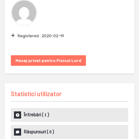
Registered :
2020-02-19
Mesaj privat pentru Pisicul Lord
Statistici utilizator
Întrebări
(
)
1
Răspunsuri
(
)
0