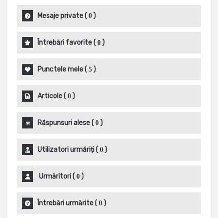
Mesaje private
(
)
0
Întrebări favorite
(
)
0
Punctele mele
(
)
5
Articole
(
)
0
Răspunsuri alese
(
)
0
Utilizatori urmăriți
(
)
0
Urmăritori
(
)
0
Întrebări urmărite
(
)
0