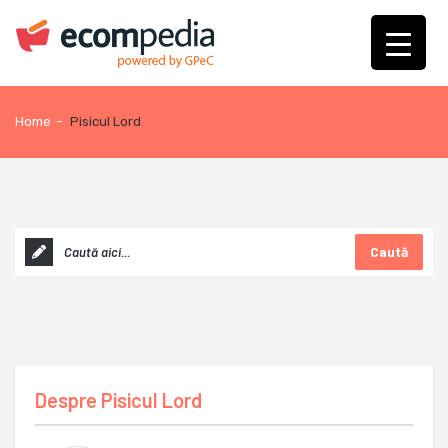
Home
-
Pisicul Lord
Caută
Despre
Pisicul Lord