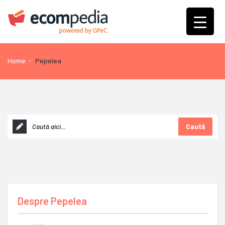
Home
-
Pepelea
Caută
Despre
Pepelea