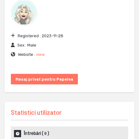
Registered :
2023-11-28
Sex :
Male
Website :
view
Mesaj privat pentru Pepelea
Statistici utilizator
Întrebări
(
)
0