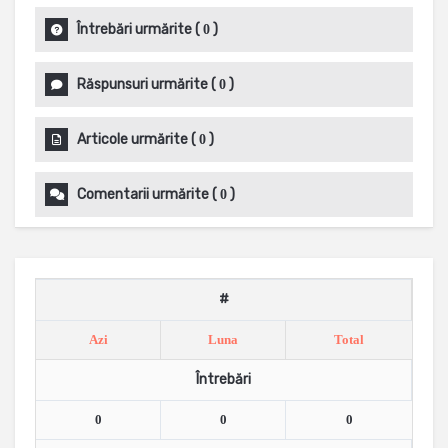
Întrebări urmărite
(
)
0
Răspunsuri urmărite
(
)
0
Articole urmărite
(
)
0
Comentarii urmărite
(
)
0
#
Azi
Luna
Total
Întrebări
0
0
0