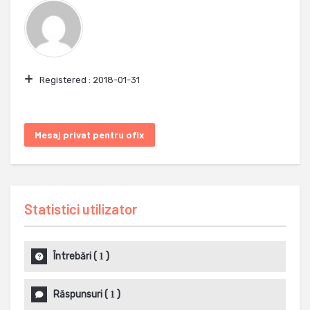
Registered :
2018-01-31
Mesaj privat pentru ofix
Statistici utilizator
Întrebări
(
)
1
Răspunsuri
(
)
1