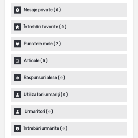
Mesaje private
(
)
0
Întrebări favorite
(
)
0
Punctele mele
(
)
2
Articole
(
)
0
Răspunsuri alese
(
)
0
Utilizatori urmăriți
(
)
0
Urmăritori
(
)
0
Întrebări urmărite
(
)
0