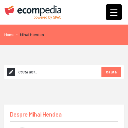
Home
-
Mihai Hendea
Caută
Despre
Mihai Hendea