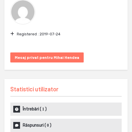
Registered :
2019-07-24
Mesaj privat pentru Mihai Hendea
Statistici utilizator
Întrebări
(
)
1
Răspunsuri
(
)
0