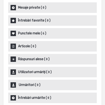
Mesaje private
(
)
0
Întrebări favorite
(
)
0
Punctele mele
(
)
6
Articole
(
)
0
Răspunsuri alese
(
)
0
Utilizatori urmăriți
(
)
0
Urmăritori
(
)
0
Întrebări urmărite
(
)
0