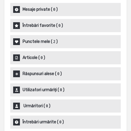
Mesaje private
(
)
0
Întrebări favorite
(
)
0
Punctele mele
(
)
2
Articole
(
)
0
Răspunsuri alese
(
)
0
Utilizatori urmăriți
(
)
0
Urmăritori
(
)
0
Întrebări urmărite
(
)
0