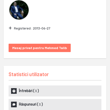
Registered :
2013-06-27
Mesaj privat pentru Mehmed Talib
Statistici utilizator
Întrebări
(
)
1
Răspunsuri
(
)
1