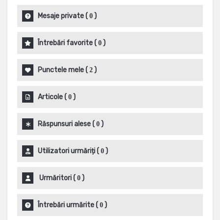
Mesaje private
(
)
0
Întrebări favorite
(
)
0
Punctele mele
(
)
2
Articole
(
)
0
Răspunsuri alese
(
)
0
Utilizatori urmăriți
(
)
0
Urmăritori
(
)
0
Întrebări urmărite
(
)
0