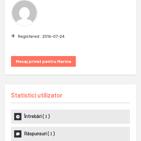
Registered :
2016-07-24
Mesaj privat pentru Marina
Statistici utilizator
Întrebări
(
)
1
Răspunsuri
(
)
1