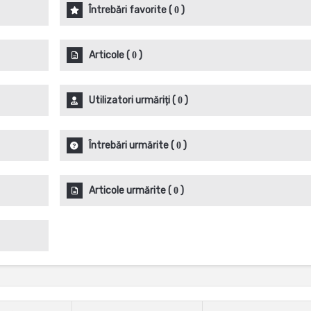
Întrebări favorite
(
)
0
Articole
(
)
0
Utilizatori urmăriți
(
)
0
Întrebări urmărite
(
)
0
Articole urmărite
(
)
0