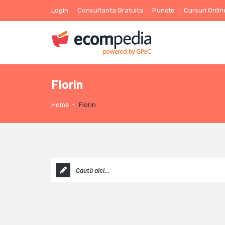
Login
Consultanta Gratuita
Puncte
Cursuri Onlin
Florin
Home
-
Florin