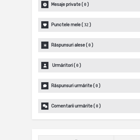
Mesaje private
(
)
0
Punctele mele
(
)
32
Răspunsuri alese
(
)
0
Urmăritori
(
)
0
Răspunsuri urmărite
(
)
0
Comentarii urmărite
(
)
0