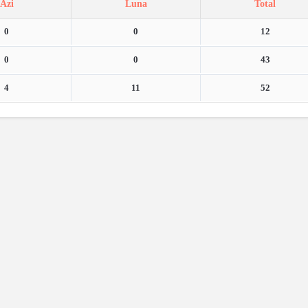
Azi
Luna
Total
0
0
12
0
0
43
4
11
52