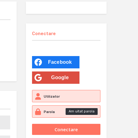
Conectare
Facebook
Google
Am uitat parola