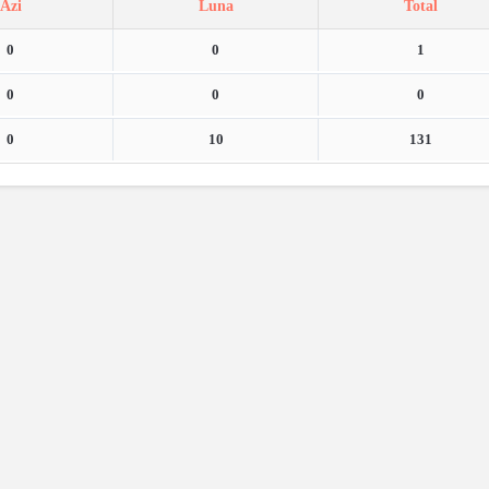
Azi
Luna
Total
0
0
1
0
0
0
0
10
131