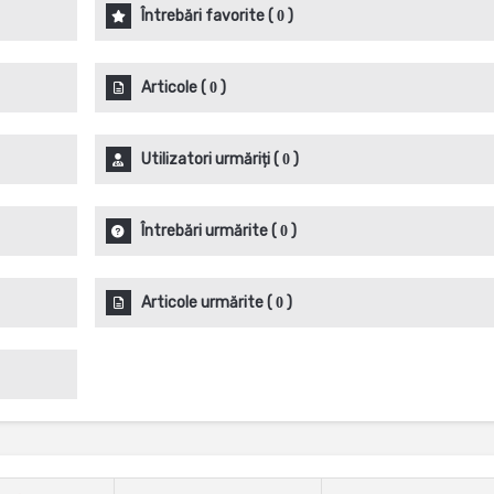
Întrebări favorite
(
)
0
Articole
(
)
0
Utilizatori urmăriți
(
)
0
Întrebări urmărite
(
)
0
Articole urmărite
(
)
0