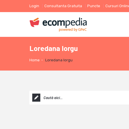
Login
Consultanta Gratuita
Puncte
Cursuri Onlin
Loredana Iorgu
Home
-
Loredana Iorgu