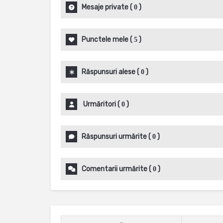
Mesaje private
(
)
0
Punctele mele
(
)
5
Răspunsuri alese
(
)
0
Urmăritori
(
)
0
Răspunsuri urmărite
(
)
0
Comentarii urmărite
(
)
0