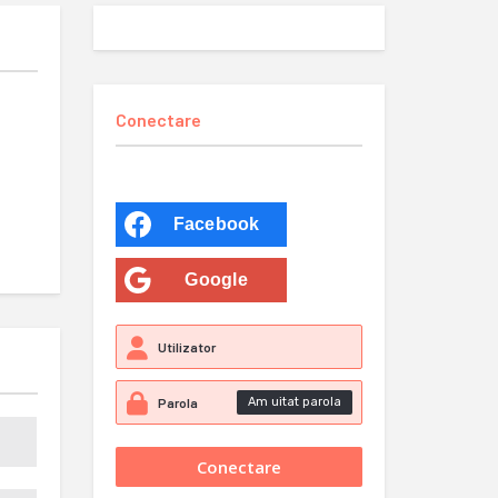
Conectare
Facebook
Google
Am uitat parola