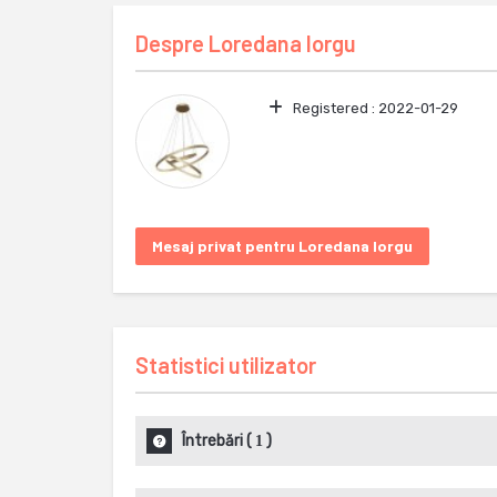
Despre
Loredana Iorgu
Registered :
2022-01-29
Mesaj privat pentru Loredana Iorgu
Statistici utilizator
Întrebări
(
)
1