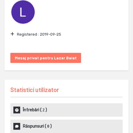
Registered :
2019-09-25
Mesaj privat pentru Lazar Baiat
Statistici utilizator
Întrebări
(
)
2
Răspunsuri
(
)
0