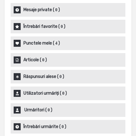
Mesaje private
(
)
0
Întrebări favorite
(
)
0
Punctele mele
(
)
4
Articole
(
)
0
Răspunsuri alese
(
)
0
Utilizatori urmăriți
(
)
0
Urmăritori
(
)
0
Întrebări urmărite
(
)
0