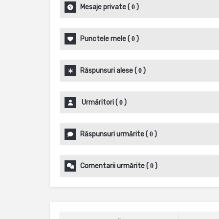
Mesaje private
(
)
0
Punctele mele
(
)
0
Răspunsuri alese
(
)
0
Urmăritori
(
)
0
Răspunsuri urmărite
(
)
0
Comentarii urmărite
(
)
0