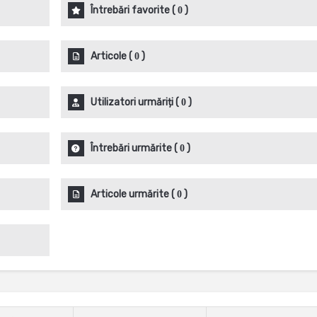
Întrebări favorite
(
)
0
Articole
(
)
0
Utilizatori urmăriți
(
)
0
Întrebări urmărite
(
)
0
Articole urmărite
(
)
0