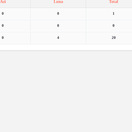
Azi
Luna
Total
0
0
1
0
0
0
0
4
20