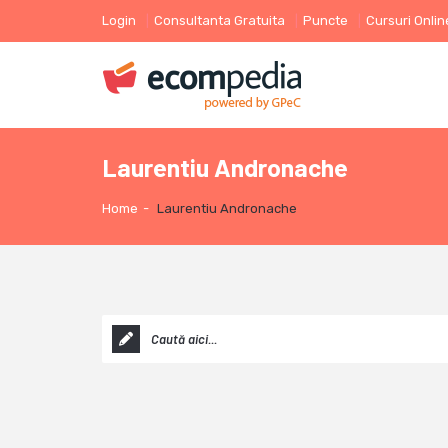
Login
Consultanta Gratuita
Puncte
Cursuri Onlin
Laurentiu Andronache
Home
-
Laurentiu Andronache