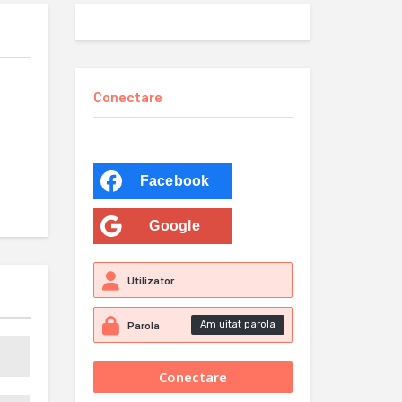
Conectare
Facebook
Google
Am uitat parola