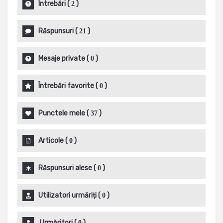
Întrebări
(
)
2
Răspunsuri
(
)
21
Mesaje private
(
)
0
Întrebări favorite
(
)
0
Punctele mele
(
)
37
Articole
(
)
0
Răspunsuri alese
(
)
0
Utilizatori urmăriți
(
)
0
Urmăritori
(
)
0