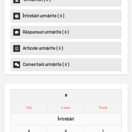
Întrebări urmărite
(
)
0
Răspunsuri urmărite
(
)
0
Articole urmărite
(
)
0
Comentarii urmărite
(
)
0
#
Azi
Luna
Total
Întrebări
0
0
2