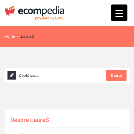
Home
-
LauraS
Caută
Despre
LauraS