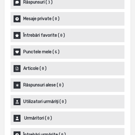
Răspunsuri
(
)
3
Mesaje private
(
)
0
Întrebări favorite
(
)
0
Punctele mele
(
)
6
Articole
(
)
0
Răspunsuri alese
(
)
0
Utilizatori urmăriți
(
)
0
Urmăritori
(
)
0
Întrebări urmărite
(
)
0