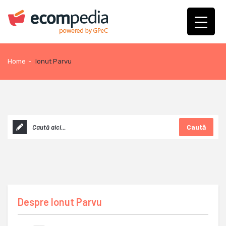
Home
-
Ionut Parvu
Caută
Despre
Ionut Parvu