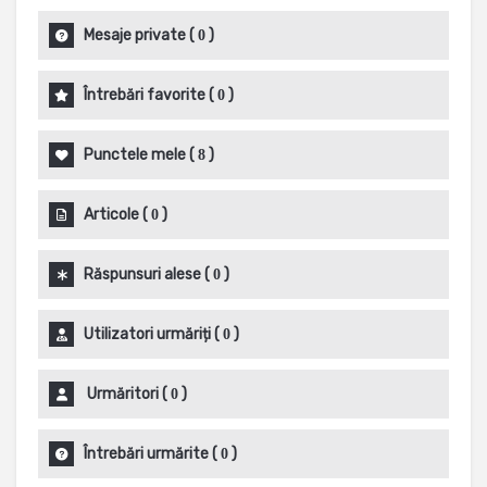
Mesaje private
(
)
0
Întrebări favorite
(
)
0
Punctele mele
(
)
8
Articole
(
)
0
Răspunsuri alese
(
)
0
Utilizatori urmăriți
(
)
0
Urmăritori
(
)
0
Întrebări urmărite
(
)
0