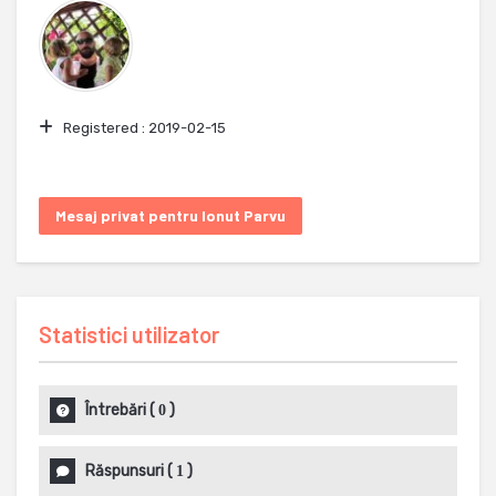
Registered :
2019-02-15
Mesaj privat pentru Ionut Parvu
Statistici utilizator
Întrebări
(
)
0
Răspunsuri
(
)
1