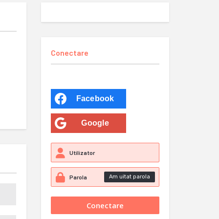
Conectare
Facebook
Google
Am uitat parola