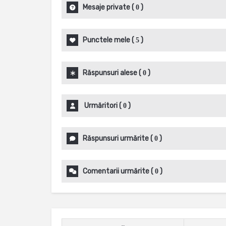
Mesaje private
(
)
0
Punctele mele
(
)
5
Răspunsuri alese
(
)
0
Urmăritori
(
)
0
Răspunsuri urmărite
(
)
0
Comentarii urmărite
(
)
0