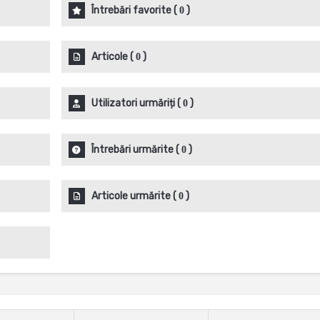
Întrebări favorite
(
)
0
Articole
(
)
0
Utilizatori urmăriți
(
)
0
Întrebări urmărite
(
)
0
Articole urmărite
(
)
0