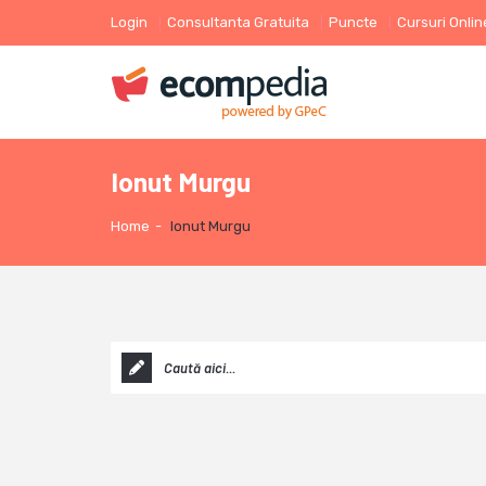
Login
Consultanta Gratuita
Puncte
Cursuri Onlin
Ionut Murgu
Home
-
Ionut Murgu