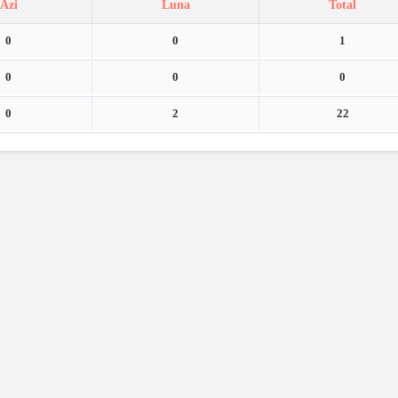
Azi
Luna
Total
0
0
1
0
0
0
0
2
22