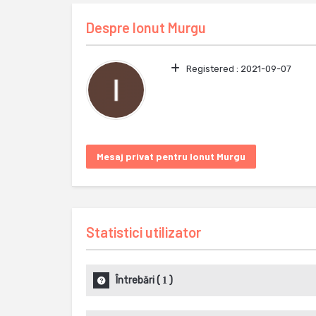
Despre
Ionut Murgu
Registered :
2021-09-07
Mesaj privat pentru Ionut Murgu
Statistici utilizator
Întrebări
(
)
1