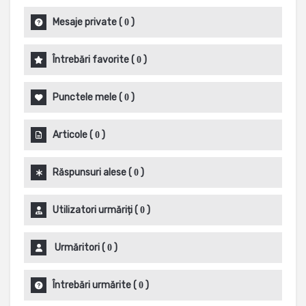
Mesaje private
(
)
0
Întrebări favorite
(
)
0
Punctele mele
(
)
0
Articole
(
)
0
Răspunsuri alese
(
)
0
Utilizatori urmăriți
(
)
0
Urmăritori
(
)
0
Întrebări urmărite
(
)
0