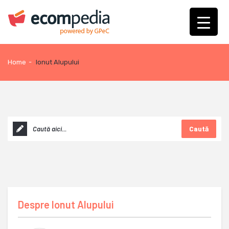
Home
-
Ionut Alupului
Caută
Despre
Ionut Alupului