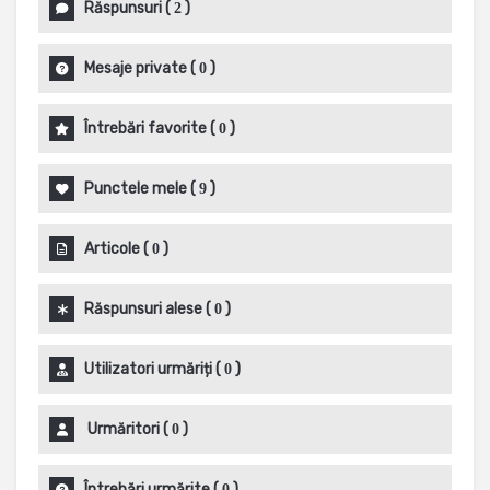
Răspunsuri
(
)
2
Mesaje private
(
)
0
Întrebări favorite
(
)
0
Punctele mele
(
)
9
Articole
(
)
0
Răspunsuri alese
(
)
0
Utilizatori urmăriți
(
)
0
Urmăritori
(
)
0
Întrebări urmărite
(
)
0