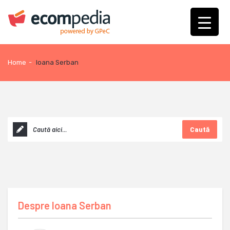
Home
-
Ioana Serban
Caută
Despre
Ioana Serban