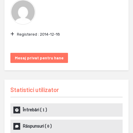
Registered :
2014-12-18
Mesaj privat pentru hane
Statistici utilizator
Întrebări
(
)
1
Răspunsuri
(
)
0