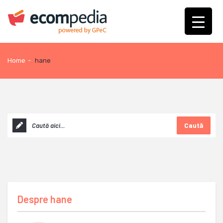
Home
-
hane
Caută
Despre
hane