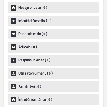
Mesaje private
(
)
0
Întrebări favorite
(
)
0
Punctele mele
(
)
0
Articole
(
)
0
Răspunsuri alese
(
)
0
Utilizatori urmăriți
(
)
0
Urmăritori
(
)
0
Întrebări urmărite
(
)
0