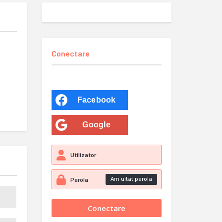
Conectare
Facebook
Google
Am uitat parola