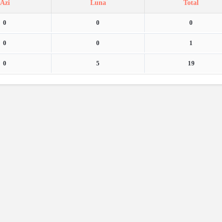
Azi
Luna
Total
0
0
0
0
0
1
0
5
19