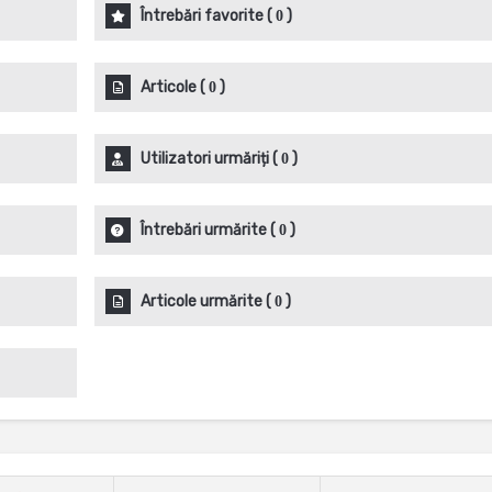
Întrebări favorite
(
)
0
Articole
(
)
0
Utilizatori urmăriți
(
)
0
Întrebări urmărite
(
)
0
Articole urmărite
(
)
0