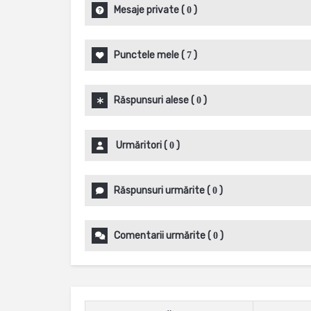
Mesaje private
(
)
0
Punctele mele
(
)
7
Răspunsuri alese
(
)
0
Urmăritori
(
)
0
Răspunsuri urmărite
(
)
0
Comentarii urmărite
(
)
0