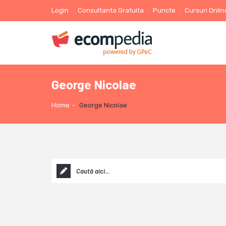
Login
Consultanta Gratuita
Puncte
Cursuri Onlin
George Nicolae
Home
-
George Nicolae