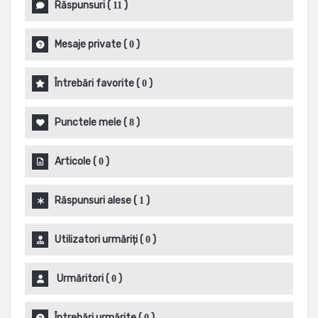
Răspunsuri
(
)
11
Mesaje private
(
)
0
Întrebări favorite
(
)
0
Punctele mele
(
)
8
Articole
(
)
0
Răspunsuri alese
(
)
1
Utilizatori urmăriți
(
)
0
Urmăritori
(
)
0
Întrebări urmărite
(
)
0