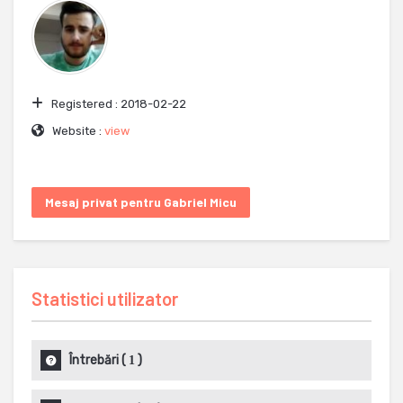
Registered :
2018-02-22
Website :
view
Mesaj privat pentru Gabriel Micu
Statistici utilizator
Întrebări
(
)
1