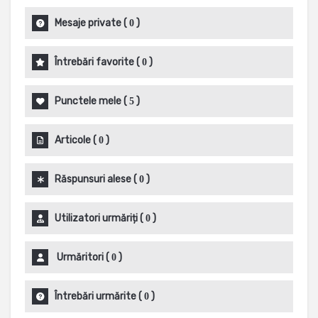
Mesaje private
(
)
0
Întrebări favorite
(
)
0
Punctele mele
(
)
5
Articole
(
)
0
Răspunsuri alese
(
)
0
Utilizatori urmăriți
(
)
0
Urmăritori
(
)
0
Întrebări urmărite
(
)
0