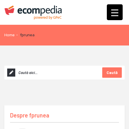
Home
-
fprunea
Caută
Despre
fprunea