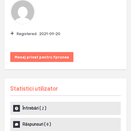
Registered :
2021-09-20
Mesaj privat pentru fprunea
Statistici utilizator
Întrebări
(
)
2
Răspunsuri
(
)
0