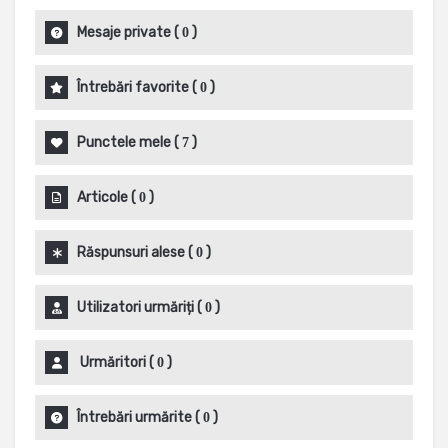
Mesaje private
(
)
0
Întrebări favorite
(
)
0
Punctele mele
(
)
7
Articole
(
)
0
Răspunsuri alese
(
)
0
Utilizatori urmăriți
(
)
0
Urmăritori
(
)
0
Întrebări urmărite
(
)
0