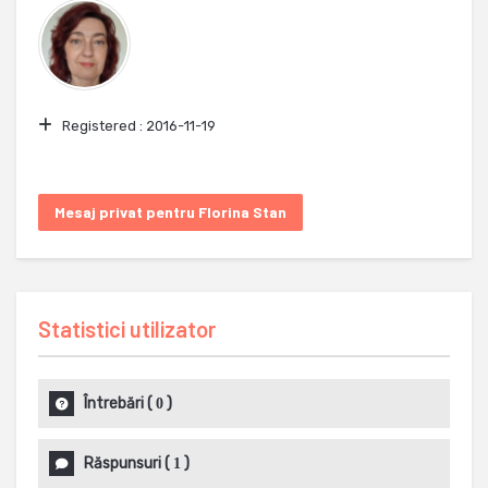
Registered :
2016-11-19
Mesaj privat pentru Florina Stan
Statistici utilizator
Întrebări
(
)
0
Răspunsuri
(
)
1