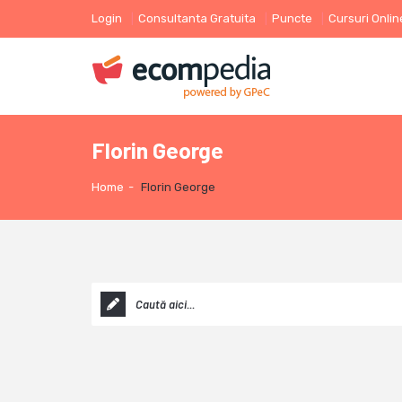
Login
Consultanta Gratuita
Puncte
Cursuri Onlin
Florin George
Home
-
Florin George