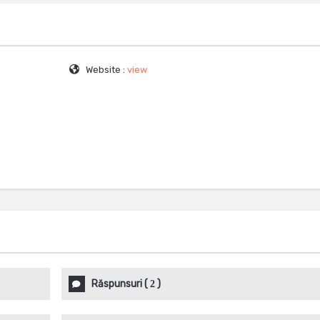
Website :
view
Răspunsuri
(
)
2