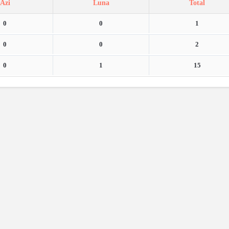
Azi
Luna
Total
0
0
1
0
0
2
0
1
15