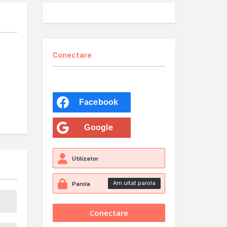
Conectare
Facebook
Google
Am uitat parola