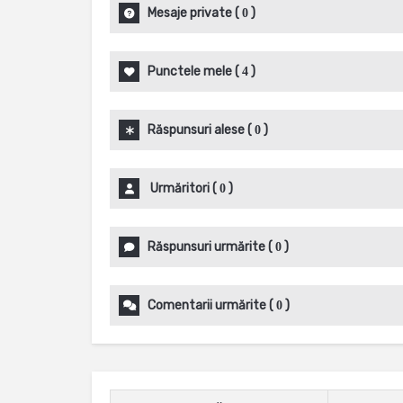
Mesaje private
(
)
0
Punctele mele
(
)
4
Răspunsuri alese
(
)
0
Urmăritori
(
)
0
Răspunsuri urmărite
(
)
0
Comentarii urmărite
(
)
0