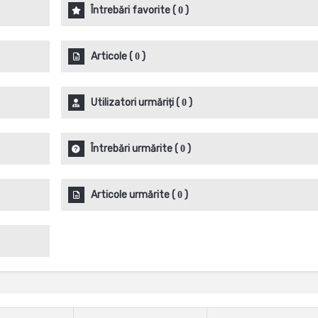
Întrebări favorite
(
)
0
Articole
(
)
0
Utilizatori urmăriți
(
)
0
Întrebări urmărite
(
)
0
Articole urmărite
(
)
0