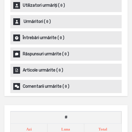
Utilizatori urmăriți
(
)
0
Urmăritori
(
)
0
Întrebări urmărite
(
)
0
Răspunsuri urmărite
(
)
0
Articole urmărite
(
)
0
Comentarii urmărite
(
)
0
#
Azi
Luna
Total