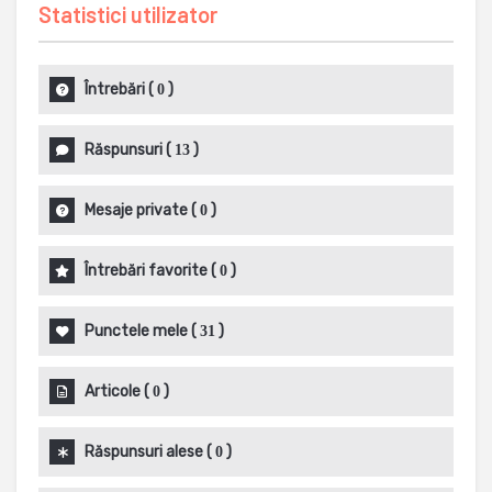
Statistici utilizator
Întrebări
(
)
0
Răspunsuri
(
)
13
Mesaje private
(
)
0
Întrebări favorite
(
)
0
Punctele mele
(
)
31
Articole
(
)
0
Răspunsuri alese
(
)
0