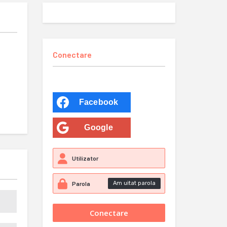
Conectare
Facebook
Google
Am uitat parola