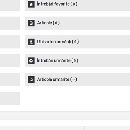
Întrebări favorite
(
)
0
Articole
(
)
0
Utilizatori urmăriți
(
)
0
Întrebări urmărite
(
)
0
Articole urmărite
(
)
0