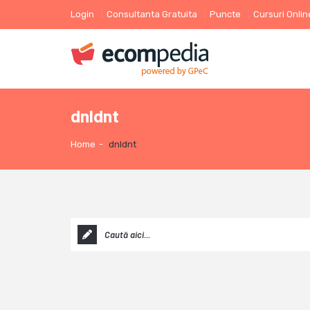
Login
Consultanta Gratuita
Puncte
Cursuri Onlin
dnldnt
Home
-
dnldnt