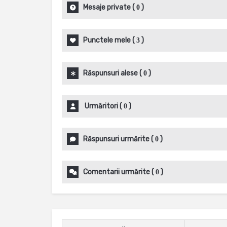
Mesaje private
(
)
0
Punctele mele
(
)
3
Răspunsuri alese
(
)
0
Urmăritori
(
)
0
Răspunsuri urmărite
(
)
0
Comentarii urmărite
(
)
0