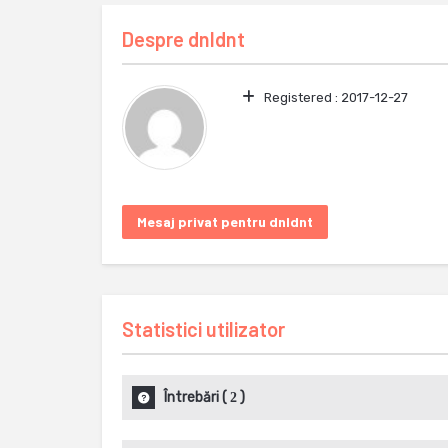
Despre
dnldnt
Registered :
2017-12-27
Mesaj privat pentru dnldnt
Statistici utilizator
Întrebări
(
)
2