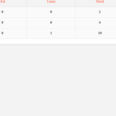
Azi
Luna
Total
0
0
2
0
0
4
0
1
19