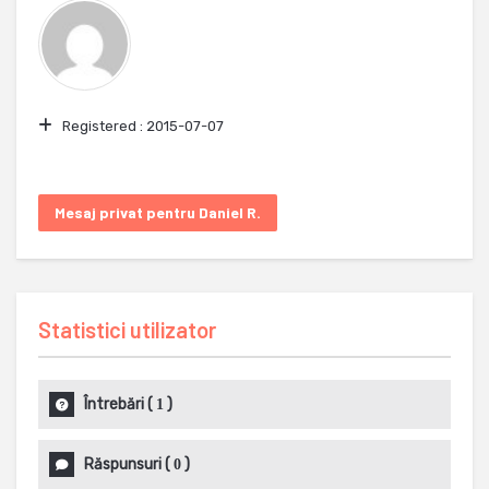
Registered :
2015-07-07
Mesaj privat pentru Daniel R.
Statistici utilizator
Întrebări
(
)
1
Răspunsuri
(
)
0