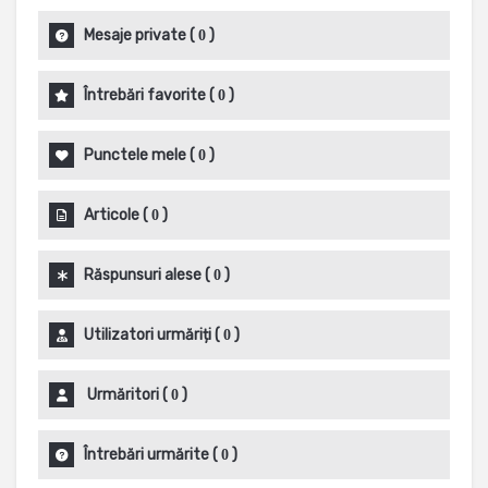
Mesaje private
(
)
0
Întrebări favorite
(
)
0
Punctele mele
(
)
0
Articole
(
)
0
Răspunsuri alese
(
)
0
Utilizatori urmăriți
(
)
0
Urmăritori
(
)
0
Întrebări urmărite
(
)
0