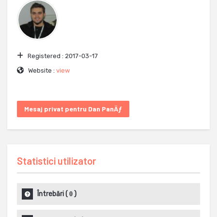
Registered :
2017-03-17
Website :
view
Mesaj privat pentru Dan PanÄƒ
Statistici utilizator
Întrebări
(
)
0