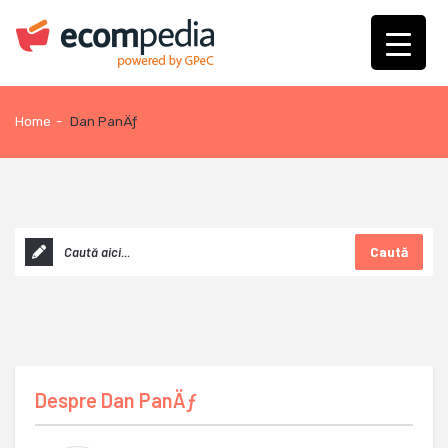
Home
-
Dan PanÄƒ
Caută
Despre
Dan PanÄƒ