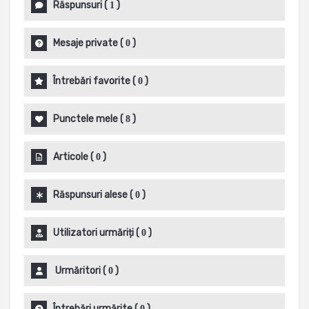
Răspunsuri
(
)
1
Mesaje private
(
)
0
Întrebări favorite
(
)
0
Punctele mele
(
)
8
Articole
(
)
0
Răspunsuri alese
(
)
0
Utilizatori urmăriți
(
)
0
Urmăritori
(
)
0
Întrebări urmărite
(
)
0