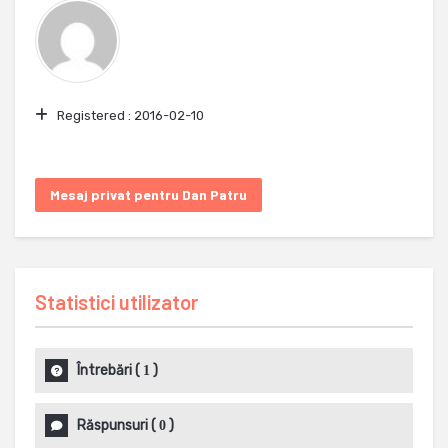
Registered :
2016-02-10
Mesaj privat pentru Dan Patru
Statistici utilizator
Întrebări
(
)
1
Răspunsuri
(
)
0