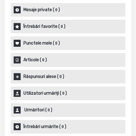
Mesaje private
(
)
0
Întrebări favorite
(
)
0
Punctele mele
(
)
0
Articole
(
)
0
Răspunsuri alese
(
)
0
Utilizatori urmăriți
(
)
0
Urmăritori
(
)
0
Întrebări urmărite
(
)
0