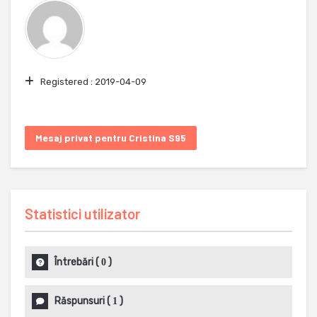
Registered :
2019-04-09
Mesaj privat pentru Cristina S95
Statistici utilizator
Întrebări
(
)
0
Răspunsuri
(
)
1