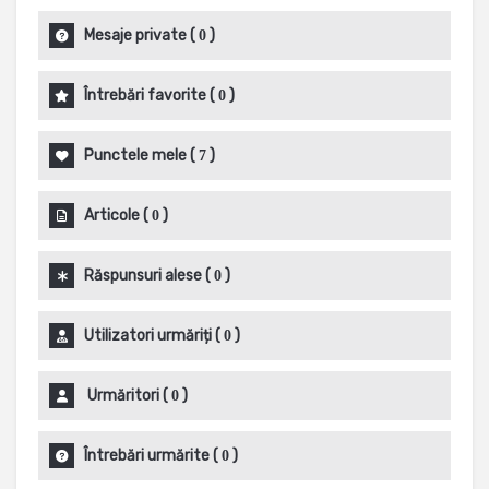
Mesaje private
(
)
0
Întrebări favorite
(
)
0
Punctele mele
(
)
7
Articole
(
)
0
Răspunsuri alese
(
)
0
Utilizatori urmăriți
(
)
0
Urmăritori
(
)
0
Întrebări urmărite
(
)
0