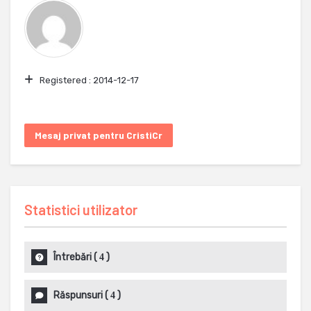
Registered :
2014-12-17
Mesaj privat pentru CristiCr
Statistici utilizator
Întrebări
(
)
4
Răspunsuri
(
)
4