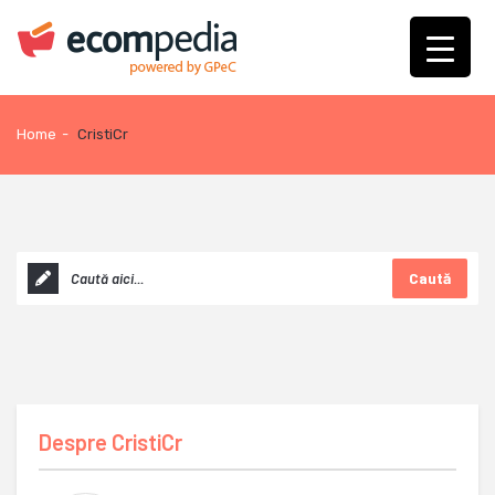
Home
-
CristiCr
Caută
Despre
CristiCr