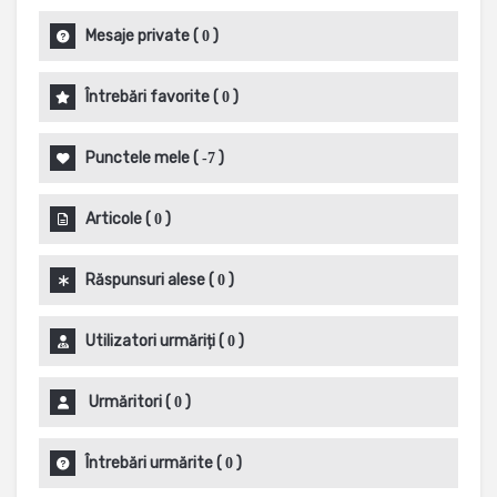
Mesaje private
(
)
0
Întrebări favorite
(
)
0
Punctele mele
(
)
-7
Articole
(
)
0
Răspunsuri alese
(
)
0
Utilizatori urmăriți
(
)
0
Urmăritori
(
)
0
Întrebări urmărite
(
)
0