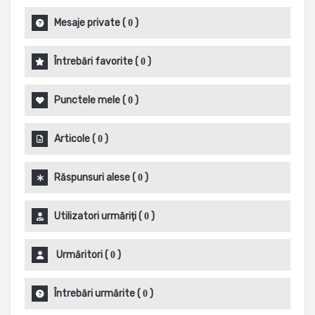
Mesaje private
(
)
0
Întrebări favorite
(
)
0
Punctele mele
(
)
0
Articole
(
)
0
Răspunsuri alese
(
)
0
Utilizatori urmăriți
(
)
0
Urmăritori
(
)
0
Întrebări urmărite
(
)
0