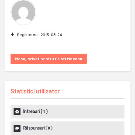
Registered :
2015-03-24
Mesaj privat pentru Cristi Mocanu
Statistici utilizator
Întrebări
(
)
1
Răspunsuri
(
)
0