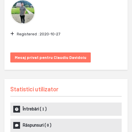
Registered :
2020-10-27
Mesaj privat pentru Claudiu Davidoiu
Statistici utilizator
Întrebări
(
)
1
Răspunsuri
(
)
0