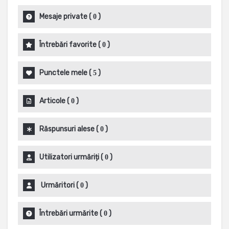
Mesaje private
(
)
0
Întrebări favorite
(
)
0
Punctele mele
(
)
5
Articole
(
)
0
Răspunsuri alese
(
)
0
Utilizatori urmăriți
(
)
0
Urmăritori
(
)
0
Întrebări urmărite
(
)
0